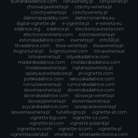
bulharskadalnice.com
cenawiniety.pl
cenywiniet.pl
chorwacjawinieta.pl
czechy-winieta.pl
czechywinieta.pl
czechywiniety.pl
dalnicnipoplatky.com
dalnicniznamka.eu
digital-vignette.de
e-vignette.pl
e-winieta.eu
edalnice.org
edalnice.pl
electronicavinieta.com
electroniceviniete.com
estoniawinieta.pl
estonskadalnice.com
ewinieta.pl
info365.pl
litvadalnice.com
litwa-winieta.pl
litwawinieta.pl
livignotunel.pl
livignotunnel.com
lotvawinieta.pl
lotwawinieta.pl
lotysskadalnice.com
madarskadalnice.com
moldavskadalnice.com
moldawiawinieta.pl
najtanszewiniety.pl
oplatyautostradowe.pl
pl-vignette.com
polskadalnice.com
rakouskadalnice.com
rumuniawinieta.pl
rumunskadalnice.com
sloveniawinieta.pl
slovenskadalnice.com
slovinskadalnice.com
slowacja-winieta.pl
slowacjawinieta.pl
sloweniawinieta.pl
svycarskadalnice.com
szwajcariawinieta.pl
słoweniawinieta.pl
tunellivigno.pl
vignette-at.com
vignette-bg.com
vignette-cz.com
vignette-pl.com
vignette-poland.pl
vignette-ro.com
vignette-si.com
vignette.pl
vignettepoland.pl
vinetki.pl
vinietaelectronica.com