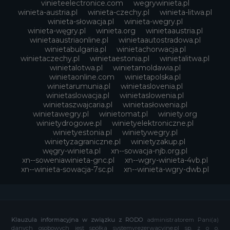
vinieteelectronice.com
wegrywinieta.pl
winieta-austria.pl
winieta-czechy.pl
winieta-litwa.pl
winieta-słowacja.pl
winieta-wegry.pl
winieta-węgry.pl
winieta.org
winietaaustria.pl
winietaaustriaonline.pl
winietaautostradowa.pl
winietabulgaria.pl
winietachorwacja.pl
winietaczechy.pl
winietaestonia.pl
winietalitwa.pl
winietalotwa.pl
winietamoldawia.pl
winietaonline.com
winietapolska.pl
winietarumunia.pl
winietaslovenia.pl
winietaslowacja.pl
winietaslowenia.pl
winietaszwajcaria.pl
winietasłowenia.pl
winietawegry.pl
winietomat.pl
winiety.org
winietydrogowe.pl
winietyelektroniczne.pl
winietyestonia.pl
winietywegry.pl
winietyzagraniczne.pl
winietyzakup.pl
węgry-winieta.pl
xn--sowacja-njb.org.pl
xn--soweniawinieta-gnc.pl
xn--wgry-winieta-4vb.pl
xn--winieta-sowacja-7sc.pl
xn--winieta-wgry-dwb.pl
Klauzula informacyjna w związku z RODO
administratorem Pani(a)
danych osobowych jest spółka systemyrezerwacyjne.pl sp. z o o.