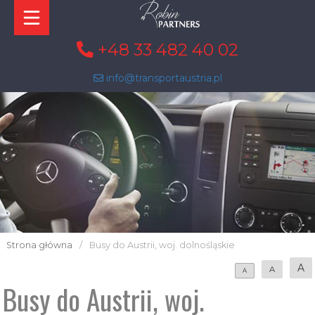
+48 33 482 40 02
info@transportaustria.pl
Strona główna
/
Busy do Austrii, woj. dolnośląskie
A
A
A
Busy do Austrii, woj.